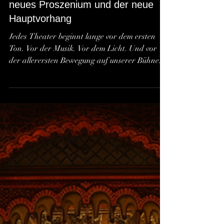
Ein Rahmen für die Illusion: Unser
neues Proszenium und der neue
Hauptvorhang
Jedes Theater beginnt lange vor dem ersten
Ton. Vor der Musik. Vor dem Licht. Und vor
der allerersten Bewegung auf unserer Bühne.
Es beginnt in jenem ganz stillen Augenblick, in
dem ein Raum seine Atmosphäre verändert,
sich elektrisiert und aus freudiger Erwartung
pure Konzentration wird. In unserem Multum
in Parvo Opernhaus hat dieser magische
Übergangsmoment nun eine völlig neue Gestalt
erhalten. Mit dem neuen Proszenium und