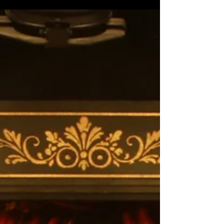
Ausgehend von einer kleinen Szene in Jules
Vernes 20.000 Meilen unter dem Meer
entwickelte sich eine ungewöhnliche
Verbindung aus Literatur, Bild und Musik. Ein
Blick hinter die Entstehung unserer neuen
Musiktheaterproduktion – von der ersten Idee
bis zur Verschmelzung von Erzähler, Film und
großer Musik.