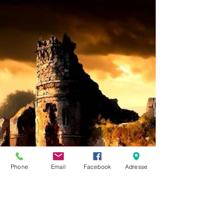
Die witzigsten Pannen – Teil 2
Charmante Bühnenpannen aus unserem
Opernhaus: von versenkten Figuren bis
geschmolzenen Schiebern. Humorvolle
Rückschau mit Improvisationstalent
Phone
Email
Facebook
Adresse