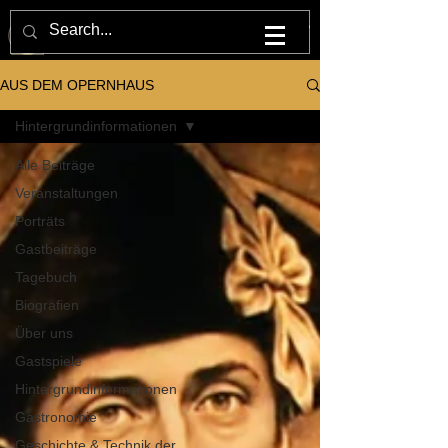
M U L T U M . I N . P A R V O . O P E R N H A U S
AUS DEM OPERNHAUS
Hintergrundinformationen
Alle Beiträge
Veranstaltungen
Porträts
Gastbeiträge
Tagebuch
Biografien
Über uns
Gastspiele
Hintergrundinformationen
Gastronomie
Geschichte & Technik der