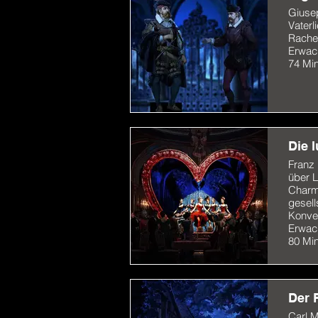
Giusep
Vaterl
Rache
Erwac
74 Mi
Die 
Franz
über L
Charm
gesell
Konve
Erwac
80 Mi
Der 
Carl 