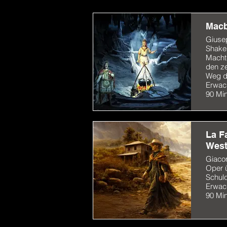
Macb
Giuse
Shake
Machtg
den ze
Weg d
Erwac
90 Mi
La F
Wes
Giaco
Oper ü
Schul
Erwac
90 Mi