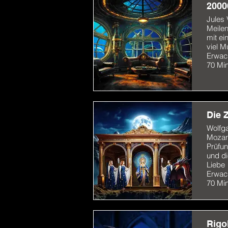
2000
Jules
Meile
mit ei
viel M
Erwac
70 Mi
Die 
Wolfg
Mozart
Prüfun
und d
Liebe
Erwac
70 Mi
Rigo