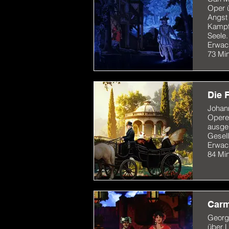
Oper 
Angst
Kampf
Seele.
Erwac
73 Min
Die 
Johan
Operet
ausge
Gesell
Erwac
84 Min
Car
Georg
über L