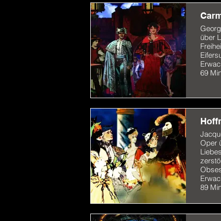
Car
Georg
über L
Freihe
Eifers
Erwac
69 Mi
Hoff
Jacqu
Oper 
Liebes
zerstö
Obses
Erwac
89 Mi