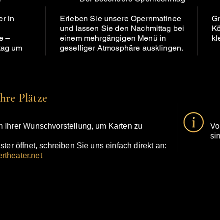
r in
Erleben Sie unsere Opernmatinee
Gr
und lassen Sie den Nachmittag bei
Kö
e –
einem mehrgängigen Menü in
kl
tag um
geselliger Atmosphäre ausklingen.
Ihre Plätze
n Ihrer Wunschvorstellung, um Karten zu
Vo
si
ster öffnet, schreiben Sie uns einfach direkt an:
rtheater.net