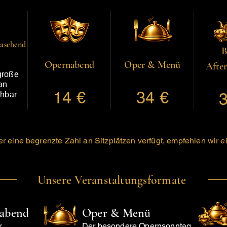
raschend
B
Opernabend
Oper & Menü
Afte
große
an
14 €
34 €
3
ahbar
 eine begrenzte Zahl an Sitzplätzen verfügt, empfehlen wir ei
Unsere Veranstaltungsformate
nabend
Oper & Menü
r
Der besondere Opernsonntag