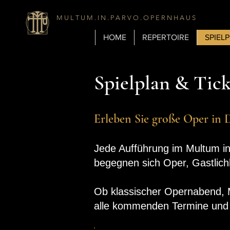
M U L T U M . I N . P A R V O . O P E R N H A U S
HOME
REPERTOIRE
SPIEL
Spielplan & Tick
Erleben Sie große Oper in 
Jede Aufführung im Multum in
begegnen sich Oper, Gastlich
Ob klassischer Opernabend, Ma
alle kommenden Termine und k