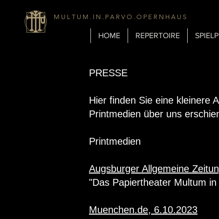
M U L T U M . I N . P A R V O . O P E R N H A U S
HOME
REPERTOIRE
SPIEL
PRESSE
Hier finden Sie eine kleinere
Printmedien über uns erschie
Printmedien
Augsburger Allgemeine Zeitun
"Das Papiertheater Multum in 
Muenchen.de, 6.10.2023