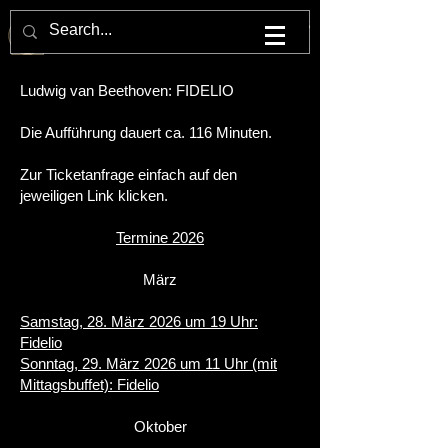
M U L T U M . I N . P A R V O . O P E R N H A U S
Ludwig van Beethoven: FIDELIO
Die Aufführung dauert ca. 116 Minuten.
Zur Ticketanfrage einfach auf den
jeweiligen Link klicken.
Termine 2026
März
Samstag, 28. März 2026 um 19 Uhr:
Fidelio
Sonntag, 29. März 2026 um 11 Uhr (mit
Mittagsbuffet): Fidelio
Oktober