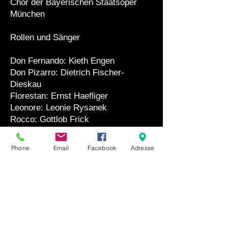
Chor der Bayerischen Staatsoper
München
Rollen und Sänger
Don Fernando: Kieth Engen
Don Pizarro: Dietrich Fischer-
Dieskau
Florestan: Ernst Haefliger
Leonore: Leonie Rysanek
Rocco: Gottlob Frick
Marzelline, dessen Tochter: Irmgard
Seefried
Phone
Email
Facebook
Adresse
Jaquino: Friedrich Lenz
Wachsoldaten, Staatsgefangene,
Volk (Chor)
Die Aufführung dauert ca. 116
Minuten.