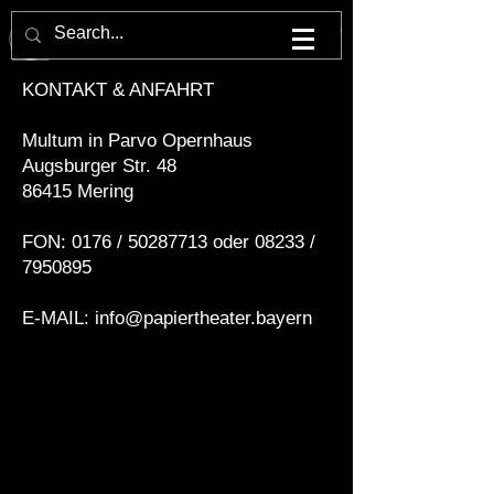
M U L T U M . I N . P A R V O . O P E R N H A U S
KONTAKT & ANFAHRT
Multum in Parvo Opernhaus
Augsburger Str. 48
86415 Mering
FON: 0176 /
50287713
oder 08233 /
7950895
E-MAIL: info@papiertheater.bayern