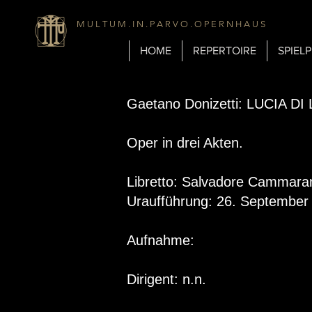
M U L T U M . I N . P A R V O . O P E R N H A U S
HOME
REPERTOIRE
SPIEL
Gaetano Donizetti: LUCIA
Oper in drei Akten.
Libretto: Salvadore Cammara
Uraufführung: 26. September 
Aufnahme:
Dirigent: n.n.