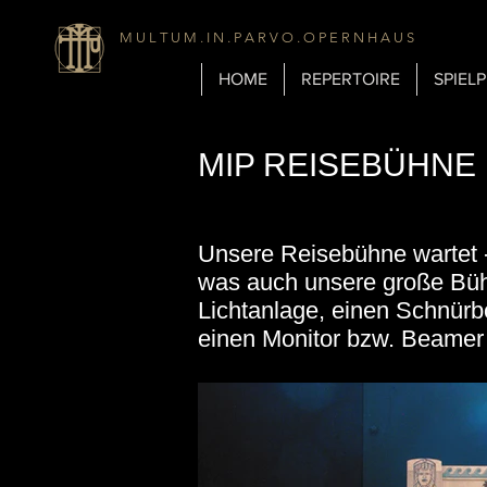
M U L T U M . I N . P A R V O . O P E R N H A U S
HOME
REPERTOIRE
SPIEL
MIP REISEBÜHNE
​Unsere Reisebühne wartet -
was auch unsere große Büh
Lichtanlage, einen Schnürb
einen Monitor bzw. Beamer 