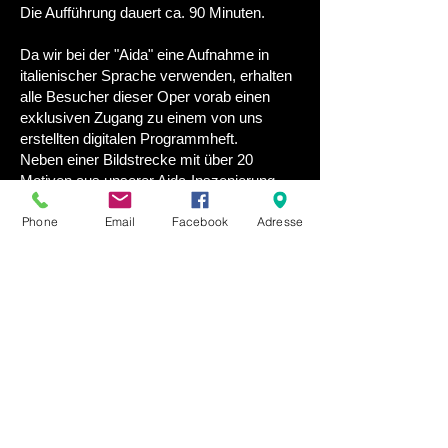
Die Aufführung dauert ca. 90 Minuten.
Da wir bei der "Aida" eine Aufnahme in
italienischer Sprache verwenden, erhalten
alle Besucher dieser Oper vorab einen
exklusiven Zugang zu einem von uns
erstellten digitalen Programmheft.
Neben einer Bildstrecke mit über 20
Motiven aus unserer Aida-Inszenierung
und den dazugehörigen einführenden
Phone
Email
Facebook
Adresse
Texten finden Sie dort auch die deutsche
Übersetzung des gekürzten Librettos und
die Besetzungsliste.
Link zum Programmheft für Besucher
unserer Aida.
Multum in Parvo Opernhaus
Repertoire