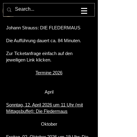
M U L T U M . I N . P A R V O . O P E R N H A U S
Johann Strauss: DIE FLEDERMAUS
Die Aufführung dauert ca. 84 Minuten.
Zur Ticketanfrage einfach auf den
jeweiligen Link klicken.
Termine 2026
April
Sonntag, 12. April 2026 um 11 Uhr (mit
Mittagsbuffet): Die Fledermaus
Oktober
Freitag, 02. Oktober 2026 um 19 Uhr: Die