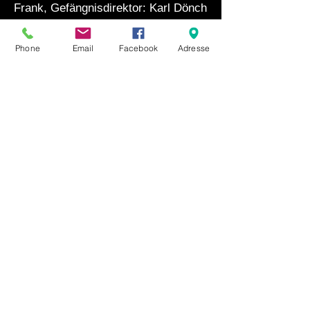
Frank, Gefängnisdirektor: Karl Dönch
Prinz Orlofsky: Rudolf Christ
Alfred, Gesangslehrer: Helmut Krebs
Phone
Email
Facebook
Adresse
Dr. Falke, Notar: Erich Kunz
Dr. Blind, Advokat: Erich Majkut
Adele, Kammermädchen: Rita Reich
Ida, ihre Schwester: Luise Martini
Frosch, Gerichtsdiener: Franz
Böheim
Die Aufführung dauert ca. 84
Minuten.
Auf unserem Blog halten wir Sie auf
dem Laufenden:
Wenn die Fledermaus flach wird –
Johann Strauss im Multum in Parvo
Opernhaus