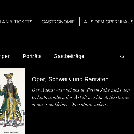
PLAN & TICKETS
GASTRONOMIE
AUS DEM OPERNHAUS
ungen
Porträts
Gastbeiträge
Oper, Schweiß und Raritäten
n
Über uns
Gastspiele
Der August war bei uns in diesem Jahr nicht dem
Urlaub, sondern der Arbeit gewidmet. So standen
n
Gastronomie
in unserem kleinen Opernhaus neben...
er Bühne
Inspirationen & Mediengeschichte