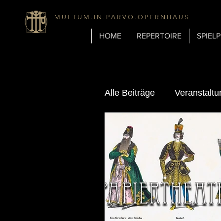
M U L T U M . I N . P A R V O . O P E R N H A U S
HOME
REPERTOIRE
SPIEL
Alle Beiträge
Veranstalt
Tagebuch
Biografie
Hintergrundinformatione
Geschichte & Technik d