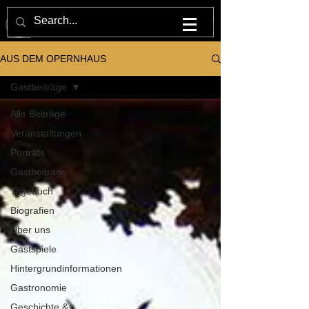
M U L T U M . I N . P A R V O . O P E R N H A U S
AUS DEM OPERNHAUS
Gastbeiträge
Alle Beiträge
Veranstaltungen
Porträts
Gastbeiträge
Tagebuch
Biografien
Über uns
Gastspiele
Hintergrundinformationen
Gastronomie
Geschichte &