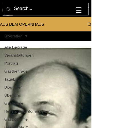
M U L T U M . I N . P A R V O . O P E R N H A U S
AUS DEM OPERNHAUS
Biografien
Alle Beiträge
Veranstaltungen
Porträts
Gastbeiträge
Tagebuch
Biografien
Über uns
Gastspiele
Hintergrundinformationen
Gastronomie
Geschichte &