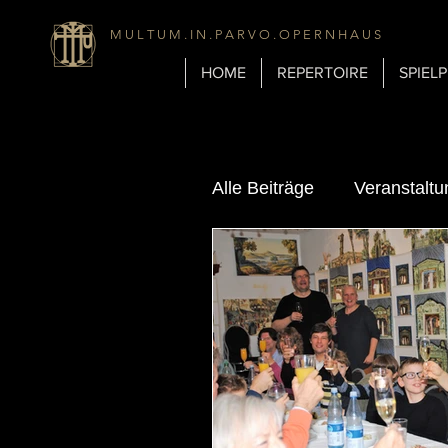
M U L T U M . I N . P A R V O . O P E R N H A U S
HOME
REPERTOIRE
SPIEL
Alle Beiträge
Veranstalt
Tagebuch
Biografie
Hintergrundinformatione
Geschichte & Technik d