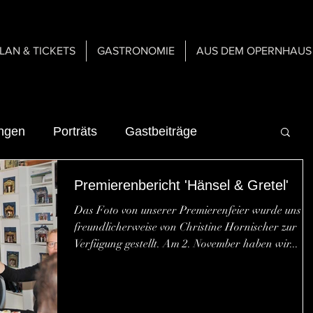
PLAN & TICKETS
GASTRONOMIE
AUS DEM OPERNHAUS
ungen
Porträts
Gastbeiträge
Premierenbericht 'Hänsel & Gretel'
n
Über uns
Gastspiele
Das Foto von unserer Premierenfeier wurde uns
freundlicherweise von Christine Hornischer zur
n
Gastronomie
Verfügung gestellt. Am 2. November haben wir...
er Bühne
Inspirationen & Mediengeschichte