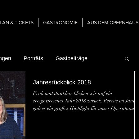
PLAN & TICKETS
GASTRONOMIE
AUS DEM OPERNHAUS
ungen
Porträts
Gastbeiträge
Jahresrückblick 2018
n
Über uns
Gastspiele
Froh und dankbar blicken wir auf ein
ereignisreiches Jahr 2018 zurück. Bereits im Janua
n
Gastronomie
gab es ein großes Highlight für unser Opernhaus,..
er Bühne
Inspirationen & Mediengeschichte