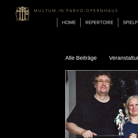
M U L T U M . I N . P A R V O . O P E R N H A U S
HOME
REPERTOIRE
SPIEL
Alle Beiträge
Veranstalt
Tagebuch
Biografie
Hintergrundinformatione
Geschichte & Technik d