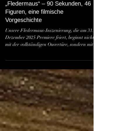
Making-of: Die Ouvertüre unserer
„Fledermaus“ – 90 Sekunden, 46
Figuren, eine filmische
Vorgeschichte
Unsere Fledermaus-Inszenierung, die am 31.
Dezember 2025 Premiere feiert, beginnt nicht
mit der vollständigen Ouvertüre, sondern mit
einem konzentrierten Moment: den letzten 90
Sekunden, in denen der berühmte
Fledermauswalzer erklingt. Diese kurze
Sequenz nutzen wir, um – ganz ohne Worte –
die Vorgeschichte der Operette zu erzählen.
Was Johann Strauss als festliche Einleitung
komponiert hat, wird bei uns zur Miniatur
eines Films aus Licht, Bewegung und
Projektion. Eine filmis