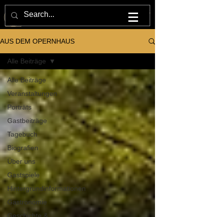
M U L T U M . I N . P A R V O . O P E R N H A U S
AUS DEM OPERNHAUS
Alle Beiträge
Alle Beiträge
Veranstaltungen
Porträts
Gastbeiträge
Tagebuch
Biografien
Über uns
Gastspiele
Hintergrundinformationen
Gastronomie
Geschichte &