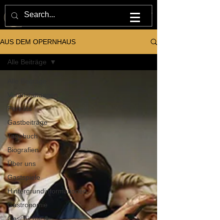
M U L T U M . I N . P A R V O . O P E R N H A U S
AUS DEM OPERNHAUS
Alle Beiträge
Alle Beiträge
Veranstaltungen
Porträts
Gastbeiträge
Tagebuch
Biografien
Über uns
Gastspiele
Hintergrundinformationen
Gastronomie
Geschichte &