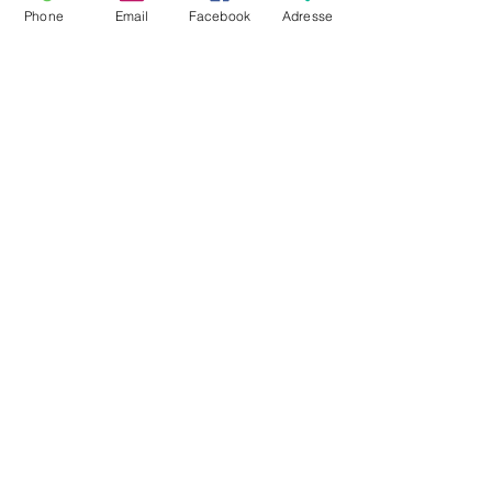
Phone
Email
Facebook
Adresse
Die Invasion der Pappfiguren
Alles begann ganz harmlos und geordnet.
Max, Fürst Ottokar und Agathe stellten sich
nach ihrem Auftritt geduldig ins Regal und
bereiteten...
Multum in Parvo Opernhaus