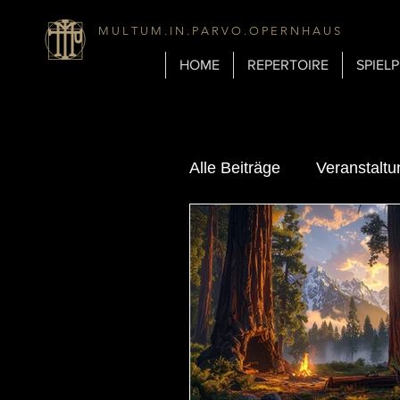
M U L T U M . I N . P A R V O . O P E R N H A U S
HOME
REPERTOIRE
SPIEL
Alle Beiträge
Veranstalt
Tagebuch
Biografie
Hintergrundinformatione
Geschichte & Technik d