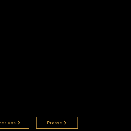
.
ber uns
Presse