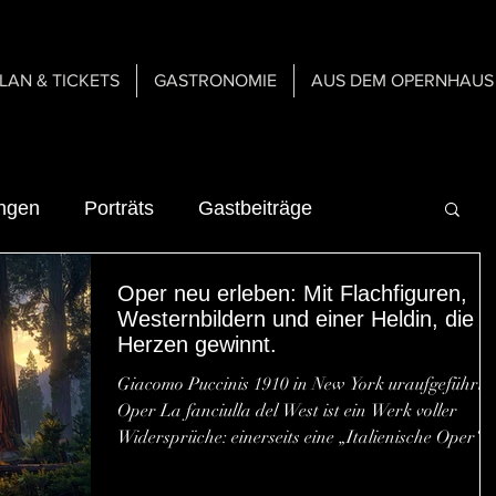
PLAN & TICKETS
GASTRONOMIE
AUS DEM OPERNHAUS
ungen
Porträts
Gastbeiträge
Oper neu erleben: Mit Flachfiguren,
n
Über uns
Gastspiele
Westernbildern und einer Heldin, die
Herzen gewinnt.
Giacomo Puccinis 1910 in New York uraufgeführte
n
Gastronomie
Oper La fanciulla del West ist ein Werk voller
Widersprüche: einerseits eine „Italienische Oper“ 
Gewand des Wilden Westens, andererseits eine
er Bühne
Inspirationen & Mediengeschichte
radikal moderne Partitur, die zwischen