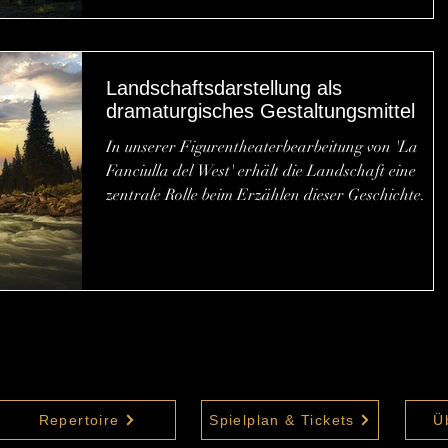
Spätromantik und Vorahnung des Kinos changiert
Lange Zeit wurde die Oper unterschätzt, heute gilt
sie als Puccinis innovativste Partitur. Während La
Landschaftsdarstellung als
Bohème , Madama Butterfly oder Tosca regelmäßig
dramaturgisches Gestaltungsmittel
gespielt werden, bleibt La fanciulla del West
In unserer Figurentheaterbearbeitung von 'La
Fanciulla del West' erhält die Landschaft eine
zentrale Rolle beim Erzählen dieser Geschichte.
Repertoire
Spielplan & Tickets
Ü