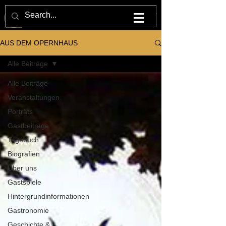
M U L T U M . I N . P A R V O . O P E R N H A U S
AUS DEM OPERNHAUS
Alle Beiträge
Alle Beiträge
Veranstaltungen
Porträts
Gastbeiträge
Tagebuch
Biografien
Über uns
Gastspiele
Hintergrundinformationen
Gastronomie
Geschichte &