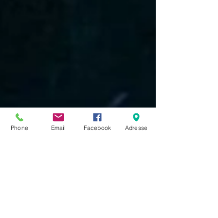
Phone
Email
Facebook
Adresse