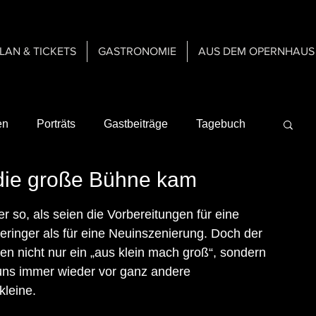
PLAN & TICKETS
GASTRONOMIE
AUS DEM OPERNHAUS
en
Porträts
Gastbeiträge
Tagebuch
die große Bühne kam
Gastspiele
Hintergrundinformationen
et.
 so, als seien die Vorbereitungen für eine 
inger als für eine Neuinszenierung. Doch der 
te & Technik der Bühne
ben nicht nur ein „aus klein mach groß“, sondern 
uns immer wieder vor ganz andere 
kleine.
hichte