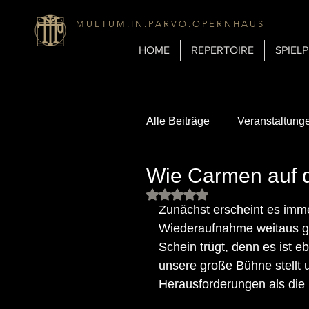
M U L T U M . I N . P A R V O . O P E R N H A U S
HOME
REPERTOIRE
SPIEL
Alle Beiträge
Veranstaltung
Wie Carmen auf 
Biografien
Über uns
Mit NaN von 5 Sternen bewert
Zunächst erscheint es immer
Wiederaufnahme weitaus ger
Gastronomie
Geschich
Schein trügt, denn es ist e
unsere große Bühne stellt 
Herausforderungen als die 
Inspirationen & Mediengesc