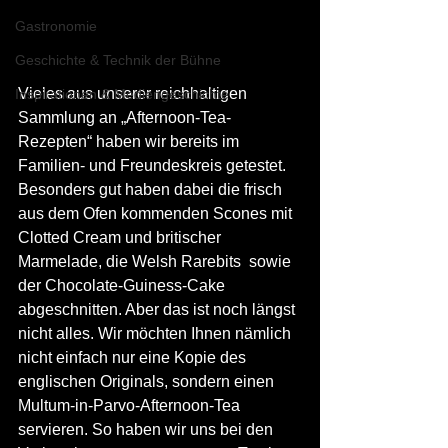
Gastronomie
Geschichte & Technik der Bühne
Vieles aus unserer reichhaltigen 
Inspirationen & Mediengeschichte
Sammlung an „Afternoon-Tea-
Rezepten“ haben wir bereits im 
Familien- und Freundeskreis getestet. 
Besonders gut haben dabei die frisch 
aus dem Ofen kommenden Scones mit 
Clotted Cream und britischer 
Marmelade, die Welsh Rarebits  sowie 
der Chocolate-Guiness-Cake 
abgeschnitten. Aber das ist noch längst 
nicht alles. Wir möchten Ihnen nämlich 
nicht einfach nur eine Kopie des 
englischen Originals, sondern einen 
Multum-in-Parvo-Afternoon-Tea 
servieren. So haben wir uns bei den 