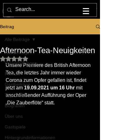
M U L T U M . I N . P A R V O . O P E R N H A U S
Beitrag
Alle Beiträge
Afternoon-Tea-Neuigkeiten
Alle Beiträge
Mit NaN von 5 Sternen bewertet.
Veranstaltungen
Unsere Premiere des British Afternoon 
Tea, die letztes Jahr immer wieder 
Porträts
Corona zum Opfer gefallen ist, findet 
Gastbeiträge
jetzt am 
19.09.2021 um 16 Uhr
 mit 
Tagebuch
anschließender Aufführung der Oper 
„Die Zauberflöte“ statt.
Biografien
Über uns
Gastspiele
Hintergrundinformationen