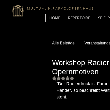
M U L T U M . I N . P A R V O . O P E R N H A U S
HOME
REPERTOIRE
SPIEL
Alle Beiträge
Veranstaltung
Workshop Radier
Biografien
Über uns
Opernmotiven
Mit NaN von 5 Sternen bewert
Gastronomie
Geschich
"Der Radierdruck ist Farbe
Hände“, so beschreibt Walt
steht.
Inspirationen & Mediengesc