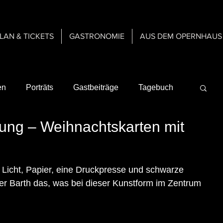
PLAN & TICKETS
GASTRONOMIE
AUS DEM OPERNHAUS
en
Porträts
Gastbeiträge
Tagebuch
ung – Weihnachtskarten mit
Gastspiele
Hintergrundinformationen
et.
te & Technik der Bühne
, Licht, Papier, eine Druckpresse und schwarze 
er Barth das, was bei dieser Kunstform im Zentrum 
hichte