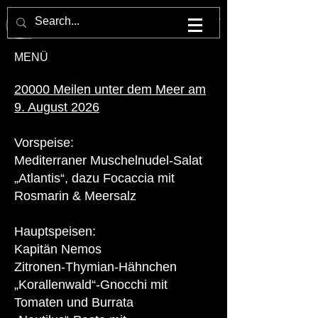
M U L T U M . I N . P A R V O . O P E R N H A U S
MENÜ
20000 Meilen unter dem Meer am
9. August 2026
Vorspeise:
Mediterraner Muschelnudel-Salat
„Atlantis“, dazu Focaccia mit
Rosmarin & Meersalz
Hauptspeisen:
Kapitän Nemos
Zitronen‑Thymian‑Hähnchen
„Korallenwald“-Gnocchi mit
Tomaten und Burrata