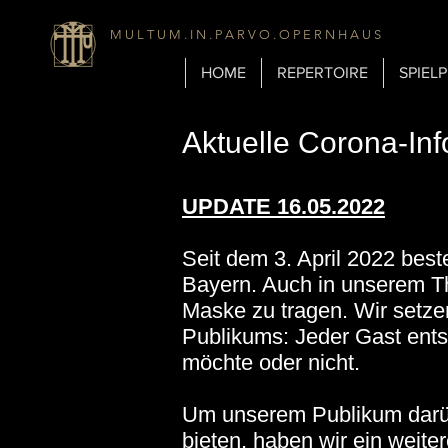
M U L T U M . I N . P A R V O . O P E R N H A U S
HOME
REPERTOIRE
SPIEL
Aktuelle Corona-In
UPDATE 16.05.2022
Seit dem 3. April 2022 best
Bayern. Auch in unserem The
Maske zu tragen. Wir setzen
Publikums: Jeder Gast ents
möchte oder nicht.
Um unserem Publikum darüb
bieten, haben wir ein weite