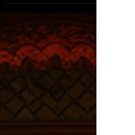
der allerersten Bewegung auf unserer Bühne.
Es beginnt in jenem ganz stillen Augenblick, in
dem ein Raum seine Atmosphäre verändert,
sich elektrisiert und aus freudiger Erwartung
pure Konzentration wird. In unserem Multum
in Parvo Opernhaus hat dieser magische
Übergangsmoment nun eine völlig neue Gestalt
erhalten. Mit dem neuen Proszenium und
unserem maßgeschneiderten Hauptvorhang
haben wir