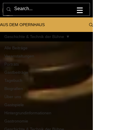
M U L T U M . I N . P A R V O . O P E R N H A U S
AUS DEM OPERNHAUS
Geschichte & Technik der Bühne
Alle Beiträge
Veranstaltungen
Porträts
Gastbeiträge
Tagebuch
Biografien
Über uns
Gastspiele
Hintergrundinformationen
Gastronomie
Geschichte & Technik der Bühne